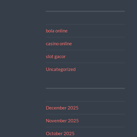
bola online
casino online
slot gacor
Uncategorized
December 2025
November 2025
October 2025