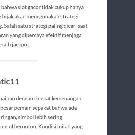
 bahwa slot gacor tidak cukup hanya
 bijak akan menggunakan strategi
alah satu strategi paling dicari saat
aran yang dipercaya efektif menjaga
raih jackpot.
atic11
mainan dengan tingkat kemenangan
n besar pemain sepakat bahwa ada
ringan, simbol lebih sering
ncul beruntun. Kondisi inilah yang