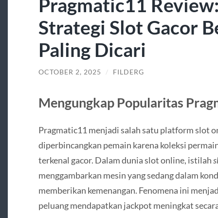
Pragmatic11 Review
Strategi Slot Gacor B
Paling Dicari
OCTOBER 2, 2025
/
FILDERG
Mengungkap Popularitas Pragm
Pragmatic11 menjadi salah satu platform slot on
diperbincangkan pemain karena koleksi permai
terkenal gacor. Dalam dunia slot online, istilah
s
menggambarkan mesin yang sedang dalam kondisi
memberikan kemenangan. Fenomena ini menjad
peluang mendapatkan jackpot meningkat secara 