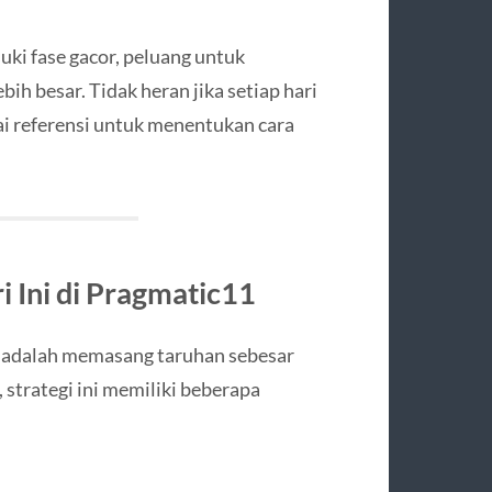
ki fase gacor, peluang untuk
bih besar. Tidak heran jika setiap hari
gai referensi untuk menentukan cara
i Ini di Pragmatic11
h adalah memasang taruhan sebesar
 strategi ini memiliki beberapa