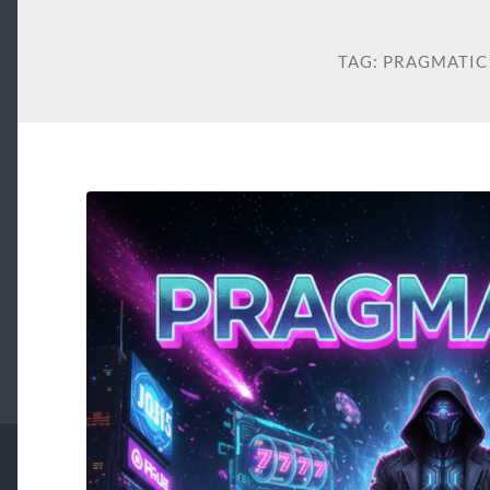
TAG:
PRAGMATIC