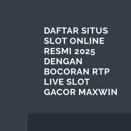
DAFTAR SITUS
SLOT ONLINE
RESMI 2025
DENGAN
BOCORAN RTP
LIVE SLOT
GACOR MAXWIN