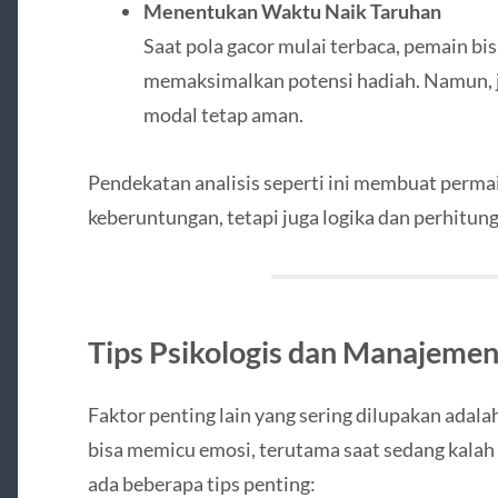
Menentukan Waktu Naik Taruhan
Saat pola gacor mulai terbaca, pemain bi
memaksimalkan potensi hadiah. Namun, ja
modal tetap aman.
Pendekatan analisis seperti ini membuat perma
keberuntungan, tetapi juga logika dan perhitun
Tips Psikologis dan Manajeme
Faktor penting lain yang sering dilupakan adala
bisa memicu emosi, terutama saat sedang kalah 
ada beberapa tips penting: