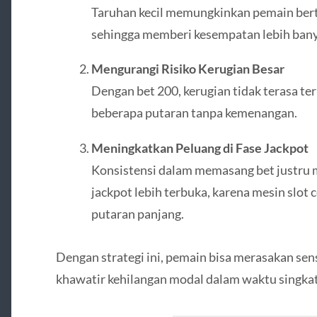
Taruhan kecil memungkinkan pemain bert
sehingga memberi kesempatan lebih ba
Mengurangi Risiko Kerugian Besar
Dengan bet 200, kerugian tidak terasa t
beberapa putaran tanpa kemenangan.
Meningkatkan Peluang di Fase Jackpot
Konsistensi dalam memasang bet justru 
jackpot lebih terbuka, karena mesin slo
putaran panjang.
Dengan strategi ini, pemain bisa merasakan sens
khawatir kehilangan modal dalam waktu singkat