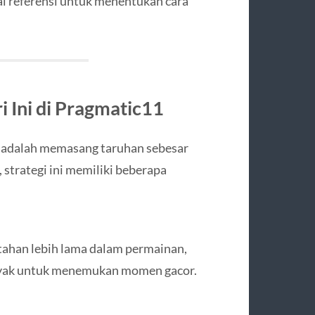
gai referensi untuk menentukan cara
i Ini di Pragmatic11
h adalah memasang taruhan sebesar
 strategi ini memiliki beberapa
ahan lebih lama dalam permainan,
nyak untuk menemukan momen gacor.