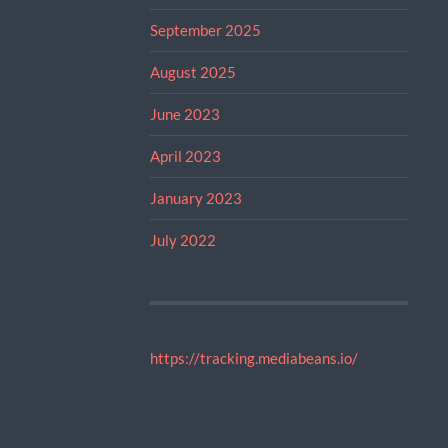
September 2025
August 2025
June 2023
April 2023
January 2023
July 2022
https://tracking.mediabeans.io/