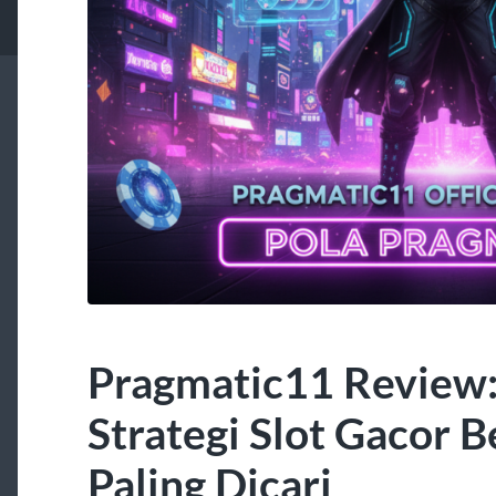
Pragmatic11 Review
Strategi Slot Gacor B
Paling Dicari