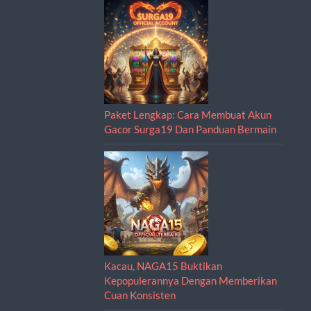
Paket Lengkap: Cara Membuat Akun
Gacor Surga19 Dan Panduan Bermain
Kacau, NAGA15 Buktikan
Kepopulerannya Dengan Memberikan
Cuan Konsisten