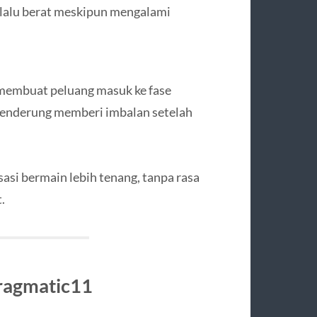
erlalu berat meskipun mengalami
membuat peluang masuk ke fase
t cenderung memberi imbalan setelah
asi bermain lebih tenang, tanpa rasa
.
Pragmatic11