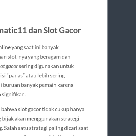
atic11 dan Slot Gacor
line yang saat ini banyak
nan slot-nya yang beragam dan
lot gacor
sering digunakan untuk
 “panas” atau lebih sering
i buruan banyak pemain karena
signifikan.
 bahwa slot gacor tidak cukup hanya
 bijak akan menggunakan strategi
alah satu strategi paling dicari saat