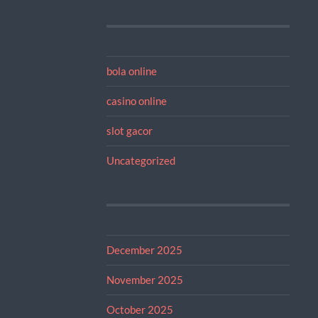
bola online
casino online
slot gacor
Uncategorized
December 2025
November 2025
October 2025