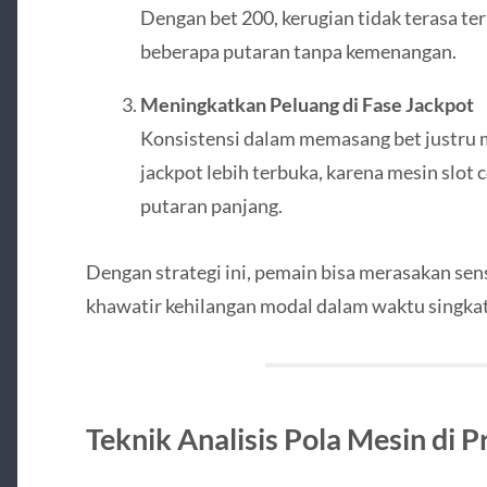
Dengan bet 200, kerugian tidak terasa t
beberapa putaran tanpa kemenangan.
Meningkatkan Peluang di Fase Jackpot
Konsistensi dalam memasang bet justru 
jackpot lebih terbuka, karena mesin slo
putaran panjang.
Dengan strategi ini, pemain bisa merasakan sens
khawatir kehilangan modal dalam waktu singkat
Teknik Analisis Pola Mesin di 