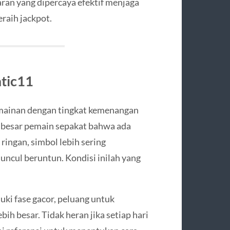
aran yang dipercaya efektif menjaga
raih jackpot.
atic11
mainan dengan tingkat kemenangan
n besar pemain sepakat bahwa ada
ringan, simbol lebih sering
ncul beruntun. Kondisi inilah yang
ki fase gacor, peluang untuk
bih besar. Tidak heran jika setiap hari