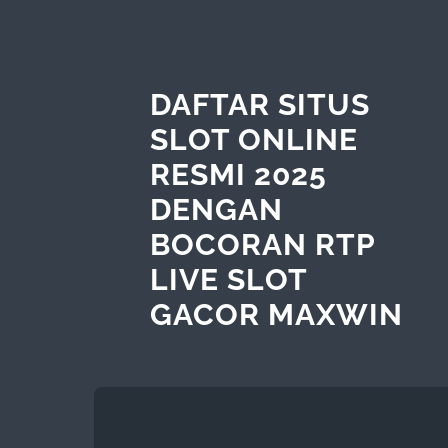
DAFTAR SITUS
SLOT ONLINE
RESMI 2025
DENGAN
BOCORAN RTP
LIVE SLOT
GACOR MAXWIN