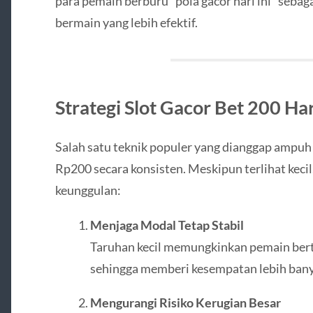
para pemain berburu “pola gacor hari ini” seba
bermain yang lebih efektif.
Strategi Slot Gacor Bet 200 Har
Salah satu teknik populer yang dianggap ampu
Rp200 secara konsisten. Meskipun terlihat kecil,
keunggulan:
Menjaga Modal Tetap Stabil
Taruhan kecil memungkinkan pemain bert
sehingga memberi kesempatan lebih ba
Mengurangi Risiko Kerugian Besar