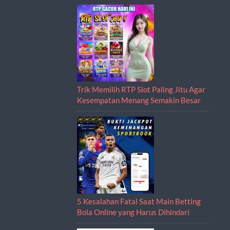
Trik Memilih RTP Slot Paling Jitu Agar
Kesempatan Menang Semakin Besar
5 Kesalahan Fatal Saat Main Betting
Bola Online yang Harus Dihindari