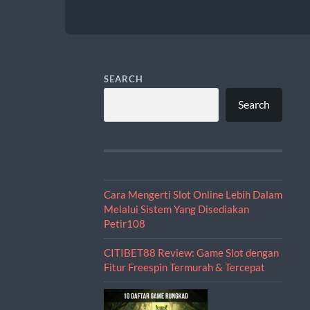
SEARCH
Search
Cara Mengerti Slot Online Lebih Dalam
Melalui Sistem Yang Disediakan
Petir108
CITIBET88 Review: Game Slot dengan
Fitur Freespin Termurah & Tercepat