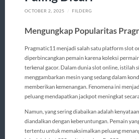
OCTOBER 2, 2025
/
FILDERG
Mengungkap Popularitas Pragm
Pragmatic11 menjadi salah satu platform slot on
diperbincangkan pemain karena koleksi permai
terkenal gacor. Dalam dunia slot online, istilah
s
menggambarkan mesin yang sedang dalam kondisi
memberikan kemenangan. Fenomena ini menjad
peluang mendapatkan jackpot meningkat secara 
Namun, yang sering diabaikan adalah kenyataan
diandalkan dengan keberuntungan. Pemain yang
tertentu untuk memaksimalkan peluang menang. S