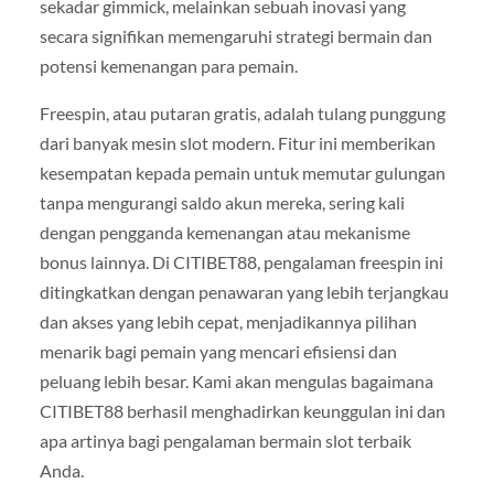
sekadar gimmick, melainkan sebuah inovasi yang
secara signifikan memengaruhi strategi bermain dan
potensi kemenangan para pemain.
Freespin, atau putaran gratis, adalah tulang punggung
dari banyak mesin slot modern. Fitur ini memberikan
kesempatan kepada pemain untuk memutar gulungan
tanpa mengurangi saldo akun mereka, sering kali
dengan pengganda kemenangan atau mekanisme
bonus lainnya. Di CITIBET88, pengalaman freespin ini
ditingkatkan dengan penawaran yang lebih terjangkau
dan akses yang lebih cepat, menjadikannya pilihan
menarik bagi pemain yang mencari efisiensi dan
peluang lebih besar. Kami akan mengulas bagaimana
CITIBET88 berhasil menghadirkan keunggulan ini dan
apa artinya bagi pengalaman bermain slot terbaik
Anda.