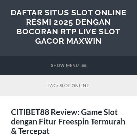
DAFTAR SITUS SLOT ONLINE
RESMI 2025 DENGAN
BOCORAN RTP LIVE SLOT
GACOR MAXWIN
SHOW MENU
TAG:
SLOT ONLINE
CITIBET88 Review: Game Slot
dengan Fitur Freespin Termurah
& Tercepat