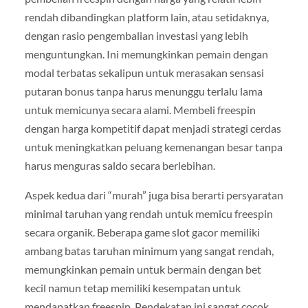
rendah dibandingkan platform lain, atau setidaknya,
dengan rasio pengembalian investasi yang lebih
menguntungkan. Ini memungkinkan pemain dengan
modal terbatas sekalipun untuk merasakan sensasi
putaran bonus tanpa harus menunggu terlalu lama
untuk memicunya secara alami. Membeli freespin
dengan harga kompetitif dapat menjadi strategi cerdas
untuk meningkatkan peluang kemenangan besar tanpa
harus menguras saldo secara berlebihan.
Aspek kedua dari “murah” juga bisa berarti persyaratan
minimal taruhan yang rendah untuk memicu freespin
secara organik. Beberapa game slot gacor memiliki
ambang batas taruhan minimum yang sangat rendah,
memungkinkan pemain untuk bermain dengan bet
kecil namun tetap memiliki kesempatan untuk
mendapatkan freespin. Pendekatan ini sangat cocok