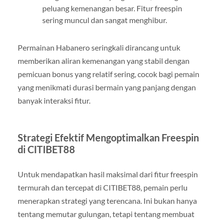
peluang kemenangan besar. Fitur freespin
sering muncul dan sangat menghibur.
Permainan Habanero seringkali dirancang untuk
memberikan aliran kemenangan yang stabil dengan
pemicuan bonus yang relatif sering, cocok bagi pemain
yang menikmati durasi bermain yang panjang dengan
banyak interaksi fitur.
Strategi Efektif Mengoptimalkan Freespin
di CITIBET88
Untuk mendapatkan hasil maksimal dari fitur freespin
termurah dan tercepat di CITIBET88, pemain perlu
menerapkan strategi yang terencana. Ini bukan hanya
tentang memutar gulungan, tetapi tentang membuat