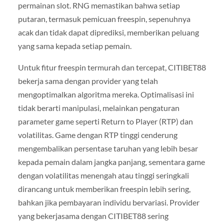
permainan slot. RNG memastikan bahwa setiap
putaran, termasuk pemicuan freespin, sepenuhnya
acak dan tidak dapat diprediksi, memberikan peluang
yang sama kepada setiap pemain.
Untuk fitur freespin termurah dan tercepat, CITIBET88
bekerja sama dengan provider yang telah
mengoptimalkan algoritma mereka. Optimalisasi ini
tidak berarti manipulasi, melainkan pengaturan
parameter game seperti Return to Player (RTP) dan
volatilitas. Game dengan RTP tinggi cenderung
mengembalikan persentase taruhan yang lebih besar
kepada pemain dalam jangka panjang, sementara game
dengan volatilitas menengah atau tinggi seringkali
dirancang untuk memberikan freespin lebih sering,
bahkan jika pembayaran individu bervariasi. Provider
yang bekerjasama dengan CITIBET88 sering