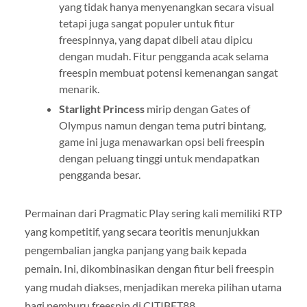
yang tidak hanya menyenangkan secara visual
tetapi juga sangat populer untuk fitur
freespinnya, yang dapat dibeli atau dipicu
dengan mudah. Fitur pengganda acak selama
freespin membuat potensi kemenangan sangat
menarik.
Starlight Princess
mirip dengan Gates of
Olympus namun dengan tema putri bintang,
game ini juga menawarkan opsi beli freespin
dengan peluang tinggi untuk mendapatkan
pengganda besar.
Permainan dari Pragmatic Play sering kali memiliki RTP
yang kompetitif, yang secara teoritis menunjukkan
pengembalian jangka panjang yang baik kepada
pemain. Ini, dikombinasikan dengan fitur beli freespin
yang mudah diakses, menjadikan mereka pilihan utama
bagi pemburu freespin di CITIBET88.