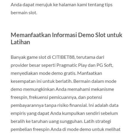
Anda dapat merujuk ke halaman kami tentang tips
bermain slot.
Memanfaatkan Informasi Demo Slot untuk
Latihan
Banyak game slot di CITIBET88, terutama dari
provider besar seperti Pragmatic Play dan PG Soft,
menyediakan mode demo gratis. Manfaatkan
kesempatan ini untuk berlatih. Bermain dalam mode
demo memungkinkan Anda memahami mekanisme
freespin, frekuensi pemicuannya, dan potensi
pembayarannya tanpa risiko finansial. Ini adalah data
empiris yang dapat Anda kumpulkan sendiri sebelum
beralih ke taruhan uang sungguhan. Latih strategi
pembelian freespin Anda di mode demo untuk melihat