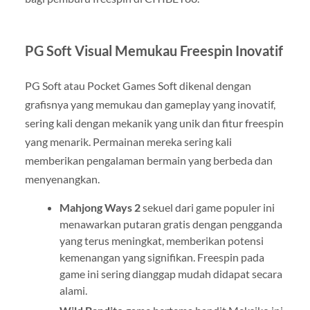
PG Soft Visual Memukau Freespin Inovatif
PG Soft atau Pocket Games Soft dikenal dengan
grafisnya yang memukau dan gameplay yang inovatif,
sering kali dengan mekanik yang unik dan fitur freespin
yang menarik. Permainan mereka sering kali
memberikan pengalaman bermain yang berbeda dan
menyenangkan.
Mahjong Ways 2
sekuel dari game populer ini
menawarkan putaran gratis dengan pengganda
yang terus meningkat, memberikan potensi
kemenangan yang signifikan. Freespin pada
game ini sering dianggap mudah didapat secara
alami.