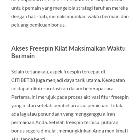
untuk pemain yang mengelola strategi taruhan mereka
dengan hati-hati, memaksimumkan waktu bermain dan
peluang pemicuan bonus.
Akses Freespin Kilat Maksimalkan Waktu
Bermain
Selain terjangkau, aspek freespin tercepat di
CITIBET88 juga menjadi daya tarik utama. Kecepatan
ini dapat diinterpretasikan dalam beberapa cara.
Pertama, ini merujuk pada proses aktivasi fitur freespin
yang instan setelah pembelian atau pemicuan. Tidak
ada lag atau penundaan yang mengganggu aliran
permainan Anda. Setelah freespin terpicu, putaran
bonus segera dimulai, memungkinkan Anda menikmati
aksi tanpa henti.